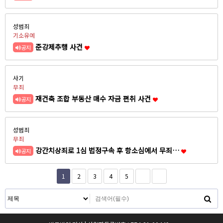
성범죄
기소유예
준강제추행 사건
공지
사기
무죄
재건축 조합 부동산 매수 자금 편취 사건
공지
성범죄
무죄
강간치상죄로 1심 법정구속 후 항소심에서 무죄…
공지
1
2
3
4
5