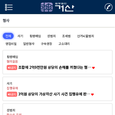
형사
전체
사기
횡령배임
성범죄
조세범
선거뇌물범죄
영업비밀
일반형사
구속영장
고소대리
횡령배임
혐의없음
조합에 2억9천만원 상당의 손해를 끼쳤다는 혐…
공지
사기
집행유예
3억원 상당의 가상자산 사기 사건 집행유예 판…
공지
성범죄
항소심 유죄